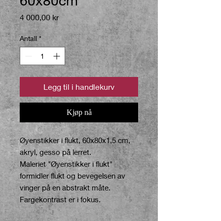
60x80cm
Pris
4 000,00 kr
Antall
*
Legg til i handlekurv
Kjøp nå
Øyenstikker i flukt, 60x80x1,5 cm,
akryl, gesso på lerret.
Maleriet "Øyenstikker i flukt"
formidler flukt og bevegelsen av
vinger på en abstrakt måte.
Fargekontrast er i fokus.