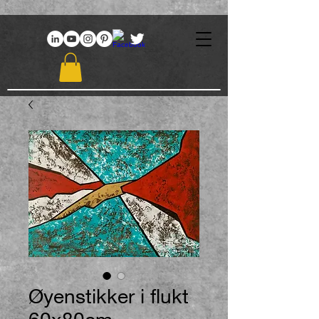
969086767648381
Øyenstikker i flukt