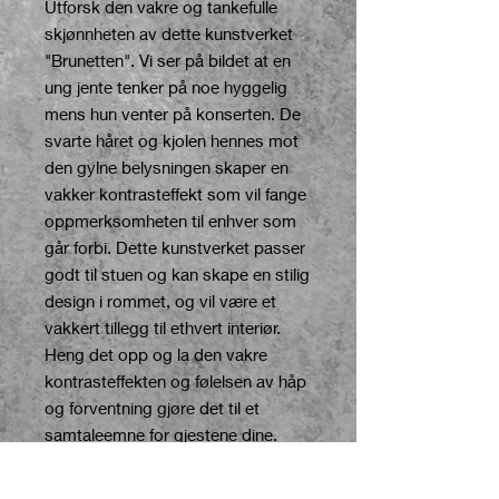
Utforsk den vakre og tankefulle
skjønnheten av dette kunstverket
"Brunetten". Vi ser på bildet at en
ung jente tenker på noe hyggelig
mens hun venter på konserten. De
svarte håret og kjolen hennes mot
den gylne belysningen skaper en
vakker kontrasteffekt som vil fange
oppmerksomheten til enhver som
går forbi. Dette kunstverket passer
godt til stuen og kan skape en stilig
design i rommet, og vil være et
vakkert tillegg til ethvert interiør.
Heng det opp og la den vakre
kontrasteffekten og følelsen av håp
og forventning gjøre det til et
samtaleemne for gjestene dine.