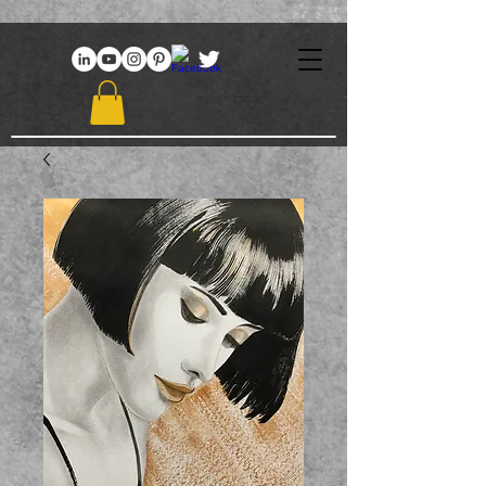
969086767648381