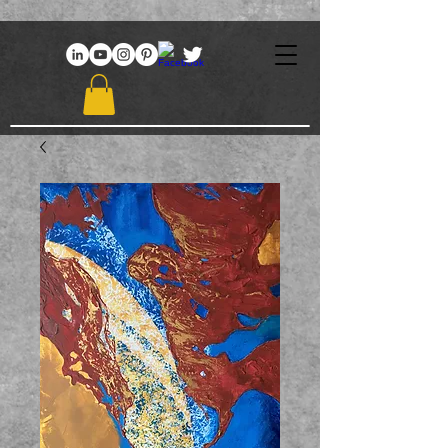
969086767648381