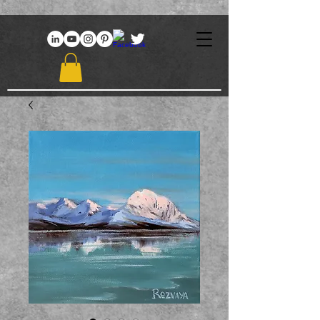
969086767648381