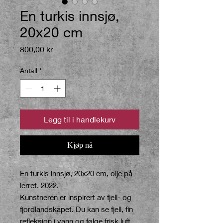
En turkis innsjø,
20x20 cm
Pris
800,00 kr
Antall
*
Legg til i handlekurv
Kjøp nå
En turkis innsjø, 20x20 cm, olje på
lerret. 2022.
Kunstneren er inspirert av fjell- og
fjordlandskapet.
Du kan se fjell, fin
refleksjon i vann og følge frisk luft.