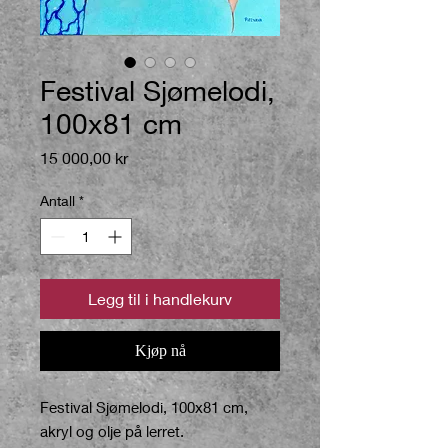
Festival Sjømelodi,
100x81 cm
Pris
15 000,00 kr
Antall
*
Legg til i handlekurv
Kjøp nå
Festival Sjømelodi, 100x81 cm,
akryl og olje på lerret.