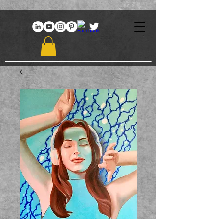
969086767648381