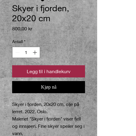
Skyer i fjorden,
20x20 cm
Pris
800,00 kr
Antall
*
Legg til i handlekurv
Kjøp nå
Skyer i fjorden, 20x20 cm, olje på
lerret. 2022. Oslo.
Maleriet "Skyer i fjorden" viser fjell
og innsjøen. Fine skyer speiler seg i
vann.