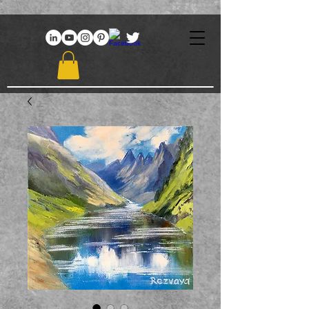
969086767648381