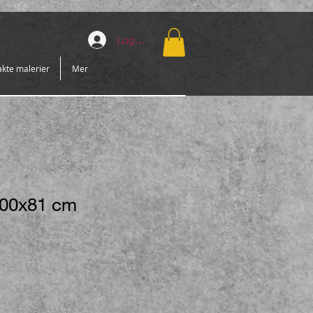
Logg inn
kte malerier
Mer
100x81 cm