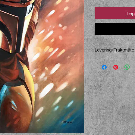
Legg
Levering/Fraktmåte
1)Maleri pakkes godt
Posten-avdeling. Besti
av 1-2 dager. Normal
leveringstid etter at
men kan variere avhe
leveringsadresse. Ne
www.SvetlanaReazva
forsendelsesomkostni
betaler porto og emba
utlandet fakturerer vi 
du går til kassen. 2)
kunstneren i Oslo, t