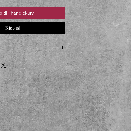
 til i handlekurv
Kjøp nå
 og sendes til din nærbutikk med
llinger vil normalt sendes i løpet
t beregnes det 3-7 dagers
 pakken er innhentet av Posten.no,
ngig av bestillingens størrelse og
ttbutikk
ya.art har ingen
nger over hele Norge, og vi
llasje. Ved å sende pakke til
frakt/porto, som vil bli lagt til når
 Bildet kan også hentes hos
a kontakt: rezvayasp@gmail.com