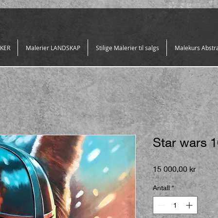
SKER
Malerier LANDSKAP
Stilige Malerier til salgs
Malekurs Abstra
Star wars 
Pris
15 000,00 kr
Antall
*