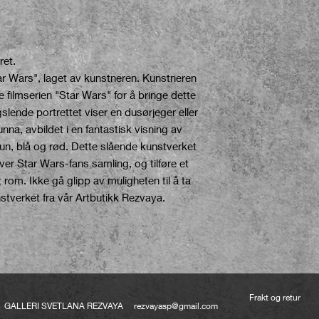
ret.
tar Wars", laget av kunstneren. Kunstneren
e filmserien "Star Wars" for å bringe dette
ngslende portrettet viser en dusørjeger eller
unna, avbildet i en fantastisk visning av
 brun, blå og rød. Dette slående kunstverket
hver Star Wars-fans samling, og tilføre et
t rom. Ikke gå glipp av muligheten til å ta
tverket fra vår Artbutikk Rezvaya.
Frakt og retur
4 GALLERI SVETLANA REZVAYA
rezvayasp@gmail.com