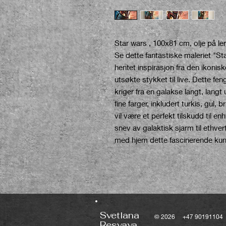
Star wars , 100x81 cm, olje på ler
Se dette fantastiske maleriet "S
hentet inspirasjon fra den ikonisk
utsøkte stykket til live. Dette fe
kriger fra en galakse langt, langt 
fine farger, inkludert turkis, gul,
vil være et perfekt tilskudd til en
snev av galaktisk sjarm til ethver
med hjem dette fascinerende kuns
Svetlana
© 2026 +47 9019110
Resvaya