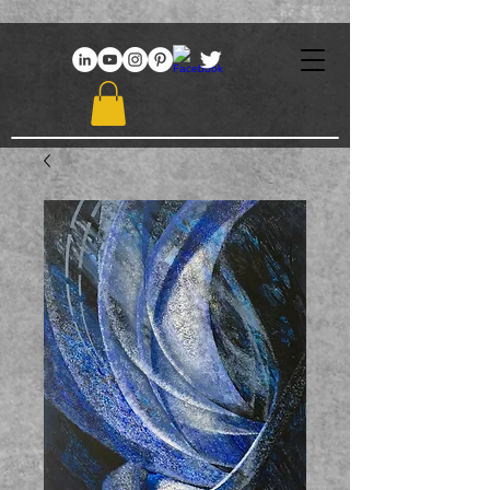
969086767648381