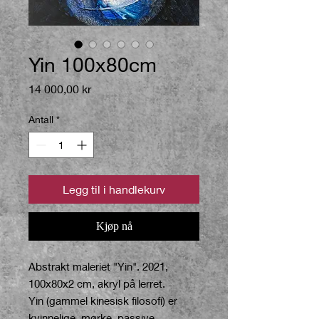
Yin 100x80cm
Pris
14 000,00 kr
Antall
*
Legg til i handlekurv
Kjøp nå
Abstrakt maleriet "Yin". 2021,
100x80x2 cm, akryl på lerret.
Yin (gammel kinesisk filosofi) er
kvinnelige, mørke, passive